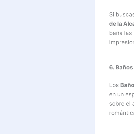
Si buscas
de la Al
baña las
impresio
6. Baños
Los
Baño
en un esp
sobre el
romántic