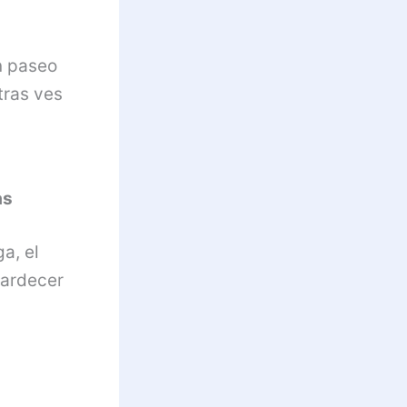
n paseo
tras ves
as
a, el
tardecer