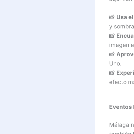
📸
Usa e
y sombra
📸
Encuad
imagen e
📸
Aprove
Uno.
📸
Experi
efecto m
Eventos 
Málaga n