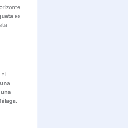
orizonte
gueta
es
sta
 el
una
:
una
Málaga
.