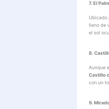
7. El Pal
Ubicado j
lleno de
el sol ocu
8. Casti
Aunque e
Castillo
con un t
9. Mirad