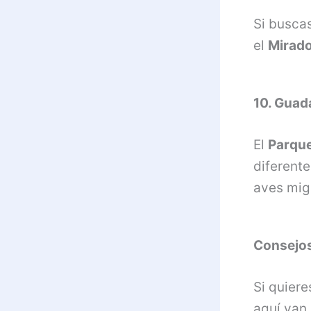
Si busca
el
Mirado
10. Guad
El
Parque
diferente
aves migr
Consejos
Si quiere
aquí van 