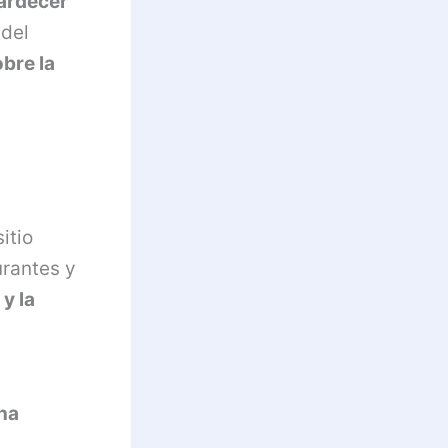
ardecer
 del
bre la
itio
urantes y
y la
ena