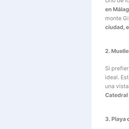
Uno de l
en Mála
monte Gi
ciudad, e
2. Muell
Si prefie
ideal. Es
una vista
Catedral
3. Playa 