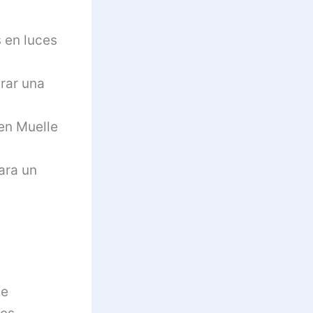
 en luces
rar una
 en Muelle
ara un
ue