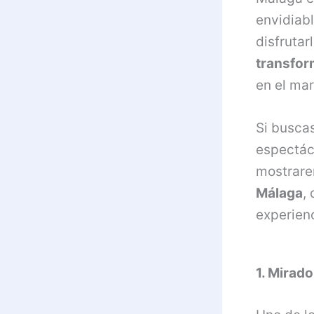
envidiab
disfrutar
transform
en el mar
Si buscas
espectácu
mostrar
Málaga
,
experien
1. Mirad