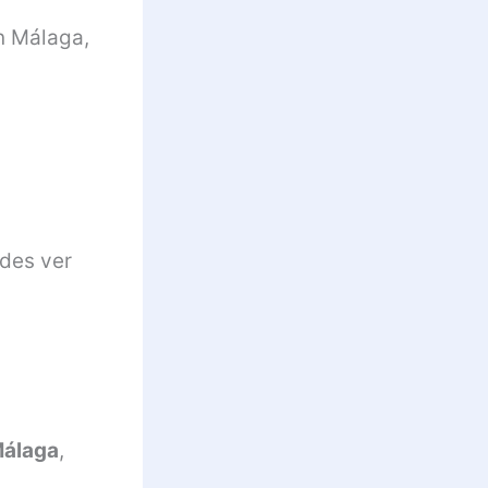
n Málaga,
edes ver
Málaga
,