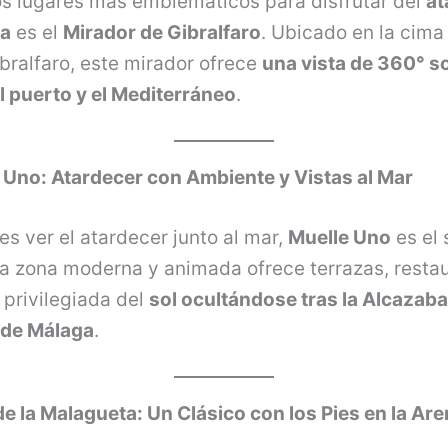
os lugares más emblemáticos para disfrutar del
at
ga
es el
Mirador de Gibralfaro
. Ubicado en la cima
bralfaro, este mirador ofrece
una vista de 360° so
l puerto y el Mediterráneo
.
e Uno: Atardecer con Ambiente y Vistas al Mar
res ver el atardecer junto al mar,
Muelle Uno
es el s
ta zona moderna y animada ofrece terrazas, resta
 privilegiada del
sol ocultándose tras la Alcazaba 
 de Málaga
.
de la Malagueta: Un Clásico con los Pies en la Ar