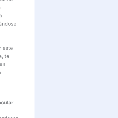
a
a
ejándose
r este
, te
 en
a
acular