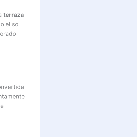
la
terraza
 el sol
dorado
onvertida
entamente
de