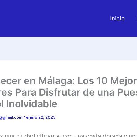
Inicio
ecer en Málaga: Los 10 Mejo
es Para Disfrutar de una Pue
l Inolvidable
5@gmail.com
/
enero 22, 2025
s una ciudad vibrante, con una costa dorada y un