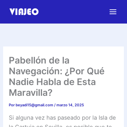
Ir
al
contenido
Pabellón de la
Navegación: ¿Por Qué
Nadie Habla de Esta
Maravilla?
Por
beyadi15@gmail.com
/
marzo 14, 2025
Si alguna vez has paseado por la Isla de
la Cartuja en Sevilla, es posible que te