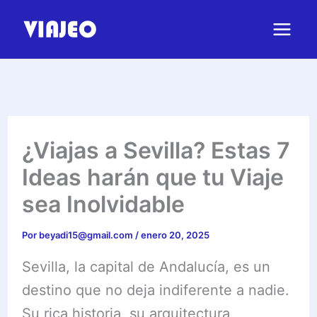
Ir
al
contenido
¿Viajas a Sevilla? Estas 7
Ideas harán que tu Viaje
sea Inolvidable
Por
beyadi15@gmail.com
/
enero 20, 2025
Sevilla, la capital de Andalucía, es un
destino que no deja indiferente a nadie.
Su rica historia, su arquitectura